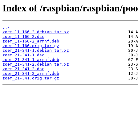
Index of /raspbian/raspbian/po
../
zoem_11-166-2.debian.tar.xz
zoem_11-166-2.dsc
zoem_11-166-2_armhf.deb
zoem_11-166.orig.tar.gz
zoem_21-341-1.debian.tar.xz
zoem_21-341-1.dsc
zoem_21-341-1_armhf.deb
zoem_21-341-2.debian.tar.xz
zoem_21-341-2.dsc
zoem_21-341-2_armhf.deb
zoem_21-341.orig.tar.gz