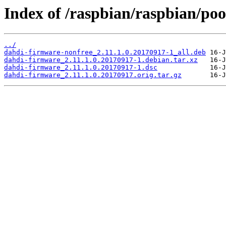
Index of /raspbian/raspbian/poo
../
dahdi-firmware-nonfree_2.11.1.0.20170917-1_all.deb
dahdi-firmware_2.11.1.0.20170917-1.debian.tar.xz
dahdi-firmware_2.11.1.0.20170917-1.dsc
dahdi-firmware_2.11.1.0.20170917.orig.tar.gz