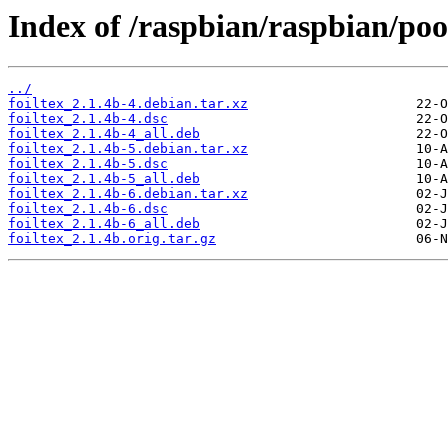
Index of /raspbian/raspbian/pool
../
foiltex_2.1.4b-4.debian.tar.xz
foiltex_2.1.4b-4.dsc
foiltex_2.1.4b-4_all.deb
foiltex_2.1.4b-5.debian.tar.xz
foiltex_2.1.4b-5.dsc
foiltex_2.1.4b-5_all.deb
foiltex_2.1.4b-6.debian.tar.xz
foiltex_2.1.4b-6.dsc
foiltex_2.1.4b-6_all.deb
foiltex_2.1.4b.orig.tar.gz