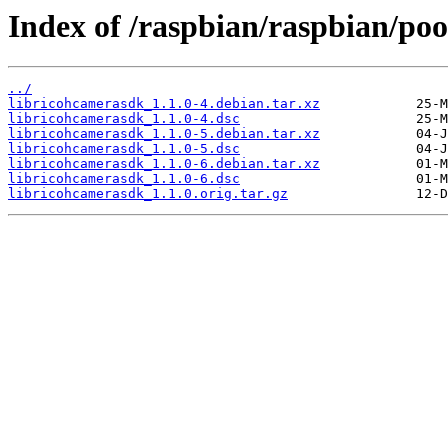
Index of /raspbian/raspbian/poo
../
libricohcamerasdk_1.1.0-4.debian.tar.xz
libricohcamerasdk_1.1.0-4.dsc
libricohcamerasdk_1.1.0-5.debian.tar.xz
libricohcamerasdk_1.1.0-5.dsc
libricohcamerasdk_1.1.0-6.debian.tar.xz
libricohcamerasdk_1.1.0-6.dsc
libricohcamerasdk_1.1.0.orig.tar.gz