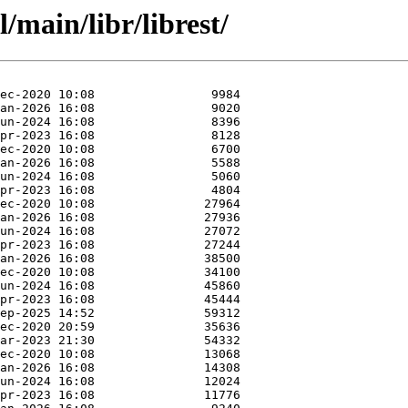
/main/libr/librest/