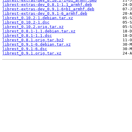
librest-extras-dev_0.10.2-1+b1_armhf.deb
librest-extras-dev_0.8.1-1.1_armhf.deb
librest-extras-dev_0.9.1-6+b1_armhf.deb
librest-extras-dev_0.9.1-6_armhf.deb
librest_0.10.2-1.debian.tar.xz
librest_0.10.2-1.dsc
librest_0.10.2.orig.tar.xz
librest_0.8.1-1.1.debian.tar.xz
librest_0.8.1-1.1.dsc
librest_0.8.1.orig.tar.bz2
librest_0.9.1-6.debian.tar.xz
librest_0.9.1-6.dsc
librest_0.9.1.orig.tar.xz