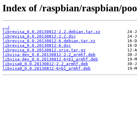
Index of /raspbian/raspbian/pool
../
librevisa_0.0.20130812-2.2.debian.tar.xz
librevisa_0.0.20130812-2.2.dsc
librevisa_0.0.20130812-6.debian.tar.xz
librevisa_0.0.20130812-6.dsc
librevisa_0.0.20130812.orig.tar.gz
libvisa-dev_0.0.20130812-2.2_armhf.deb
libvisa-dev_0.0.20130812-6+b1_armhf.deb
libvisa0_0.0.20130812-2.2_armhf.deb
libvisa0_0.0.20130812-6+b1_armhf.deb